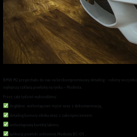
BMW M2 przyjechało do nas na bezkompromisowy detailing – robimy wszystko ! 
najlepszą szklaną powłokę na rynku – Modesta .
Przez cały tydzień wykonaliśmy :
dogłębne, wieloetapowe mycie wraz z dekontaminacją,
detailing komory silnika wraz z zabezpieczeniem,
wieloetapową korektę lakieru,
aplikację powłoki ochronnej Modesta BC-05 ,