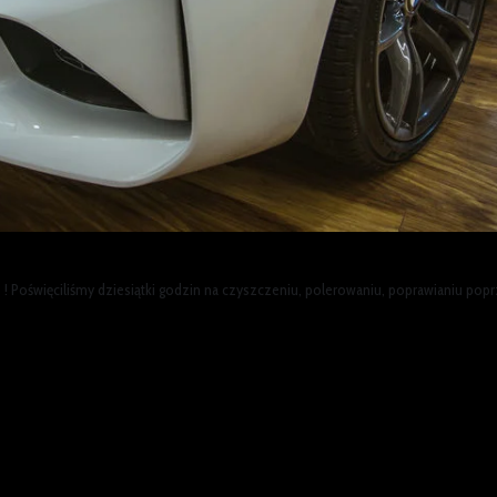
Poświęciliśmy dziesiątki godzin na czyszczeniu, polerowaniu, poprawianiu poprz