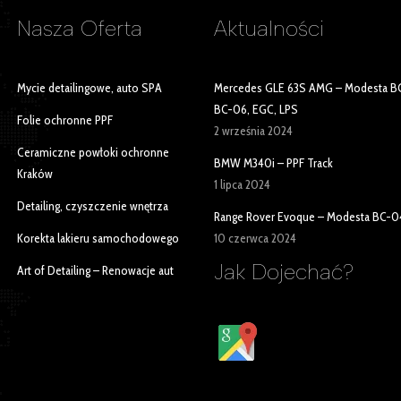
Nasza
Oferta
Aktualności
Mycie detailingowe, auto SPA
Mercedes GLE 63S AMG – Modesta B
BC-06, EGC, LPS
Folie ochronne PPF
2 września 2024
Ceramiczne powłoki ochronne
BMW M340i – PPF Track
Kraków
1 lipca 2024
Detailing, czyszczenie wnętrza
Range Rover Evoque – Modesta BC-0
Korekta lakieru samochodowego
10 czerwca 2024
Jak Dojechać?
Art of Detailing – Renowacje aut