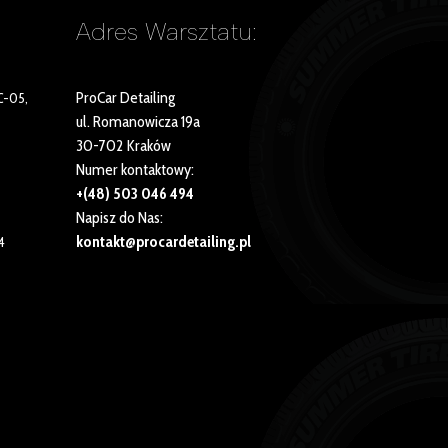
Adres Warsztatu:
ProCar Detailing
C-05,
ul. Romanowicza 19a
30-702 Kraków
Numer kontaktowy:
+(48) 503 046 494
Napisz do Nas:
kontakt@procardetailing.pl
4