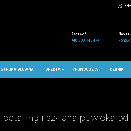
Otw
Zadzwoń
Napisz 
+48 503 046 494
kontakt
STRONA GŁÓWNA
OFERTA
PROMOCJE %
CENNIKI
tailing i szklana powłoka od