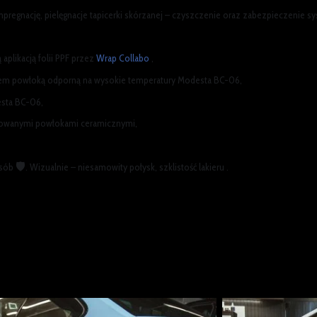
mpregnację, pielęgnacje tapicerki skórzanej – czyszczenie oraz zabezpieczenie
aplikacją folii PPF przez
Wrap Collabo
,
m powłoką odporną na wysokie temperatury Modesta BC-06,
esta BC-06,
kowanymi powłokami ceramicznymi,
🛡
osób
. Wizualnie – niesamowity połysk, szklistość lakieru .