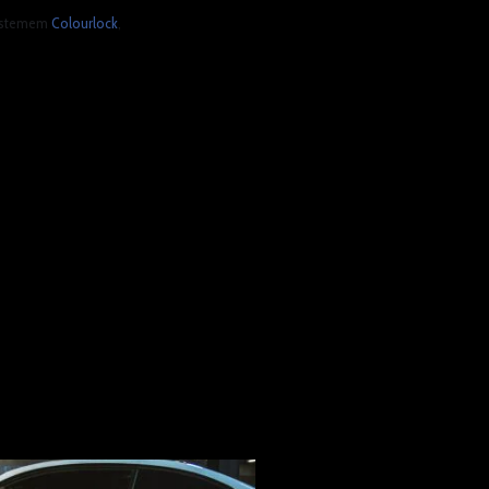
 systemem
Colourlock
,