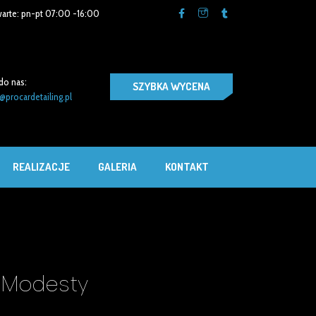
arte: pn-pt 07:00 -16:00
do nas:
SZYBKA WYCENA
@procardetailing.pl
REALIZACJE
GALERIA
KONTAKT
 Modesty