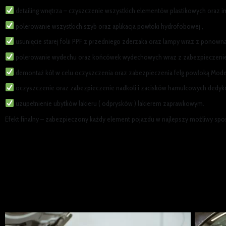
detailing wnętrza – czyszczenie wszystkich elementów plastikowych oraz i
polerowanie wszystkich szyb oraz aplikacja powłoki hydrofobowej ,
usunięcie starej folii PPF z przedniego zderzaka oraz lampy wraz z ponowną 
polerowanie wydechu oraz końcówek wydechowych wraz z zabezpieczenie
demontaż kół w celu oczyszczenia oraz zabezpieczenia felg powłoką Mod
oczyszczenie oraz zabezpieczenie nadkoli i zacisków hamulcowych dedy
uzupełnienie ubytków lakieru ( odprysków ) lakierem zaprawkowym.
Efekt finalny – zabezpieczony każdy element pojazdu w najlepszy możliwy sp