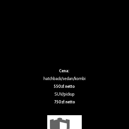
Usługa przeznaczona dla samochodów nie zabezpieczonych
powłokami ochronnymi w ProCar.
Wieloetapowe mycie samochodu z usunięciem osadów
drogowych (smoła, opiłki metaliczne) oraz zabezpieczeniem
lakieru woskiem do 2 miesięcy.
Odświeżanie wnętrza oraz impregnacja plastików
zewnętrznych i wewnętrznych.
Szczegóły poniżej.
Cena:
hatchback/sedan/kombi
550zł netto
SUV/pickup
750zł netto