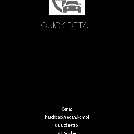
QUICK DETAIL
Usługa przeznaczona dla samochodów nie zabezpieczonych
powłokami ochronnymi w ProCar.
Wieloetapowe mycie samochodu z usunięciem oksydacji
oraz mikro zarysowań wraz
zabezpieczeniem lakieru i felg woskiem premium
Swissvax/Zymol
Odświeżanie wnętrza oraz impregnacja plastików
zewnętrznych i wewnętrznych.
Szczegóły poniżej.
Cena:
hatchback/sedan/kombi
800zł netto
SUV/pickup