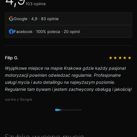
103 opinie
Google · 4,9 · 83 opinie
Facebook · 100% poleca · 20 opinii
Konrad Klich
★★★★★
Pro Car Detailing? najlepsi fachowcy w Krakowie! Naprawdę
bardzo mocno polecam chłopaków. Wszystko praktycznie od a
do z na najwyższym poziomie a nawet więcej. To co zrobili z
moim autem nie da się opisać.
opinia z Facebook · 03.09.2021