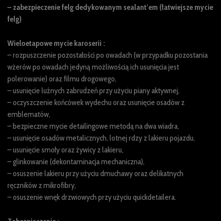
– zabezpieczenie felg dedykowanym sealant’em (łatwiejsze mycie
felg)
Wieloetapowe mycie karoserii :
– rozpuszczenie pozostałości po owadach (w przypadku pozostania
wżerów po owadach jedyną możliwością ich usunięcia jest
polerowanie) oraz filmu drogowego,
– usunięcie luźnych zabrudzeń przy użyciu piany aktywnej,
– oczyszczenie końcówek wydechu oraz usunięcie osadów z
emblematów,
– bezpieczne mycie detailingowe metodą na dwa wiadra,
– usunięcie osadów metalicznych, lotnej rdzy z lakieru pojazdu,
– usunięcie smoły oraz żywicy z lakieru,
– glinkowanie (dekontaminacja mechaniczna),
– osuszenie lakieru przy użyciu dmuchawy oraz delikatnych
ręczników z mikrofibry,
– osuszenie wnęk drzwiowych przy użyciu quickdetailera.