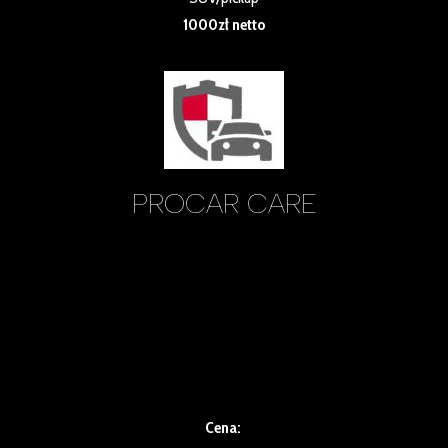
1000zł netto
PROCAR CARE
Kompleksowa pielęgnacja bieżąca dla stałych klientów
(Zabezpieczone pojazdy powłokami ceramicznymi/foliami
ochronnymi w Pro Car
Detailing).
Kompleksowa pielęgnacja (mycie zewnętrzne + odświeżenie
wnętrza).
Cena: