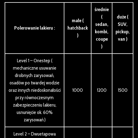
średnie
(
duże (
małe (
sedan,
SUV,
Polerowanie lakieru :
hatchback
kombi,
pickup,
)
coupe
van )
)
Level 1 – Onestep (
mechaniczne usuwanie
drobnych zarysowań,
osadów po twardej wodzie
oraz innych niedoskonałości
1000
1200
1500
przy równoczesnym
zabezpieczeniu lakieru,
usnunięcie ok. 60%
zarysowań )
Level 2 – Dwuetapowa