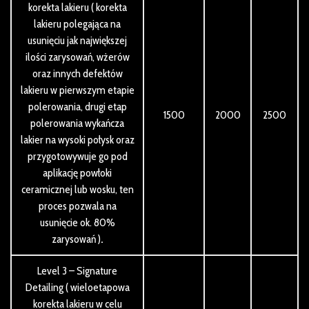
korekta lakieru ( korekta
lakieru polegająca na
usunięciu jak największej
ilości zarysowań, wżerów
oraz innych defektów
lakieru w pierwszym etapie
polerowania, drugi etap
1500
2000
2500
polerowania wykańcza
lakier na wysoki połysk oraz
przygotowywuje go pod
aplikację powłoki
ceramicznej lub wosku, ten
proces pozwala na
usunięcie ok. 80%
zarysowań )
.
Level 3 – Signature
Detailing ( wieloetapowa
korekta lakieru w celu