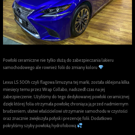
Powłoki ceramiczne nie tylko służą do zabezpieczania lakieru
samochodowego ale rownież folii do zmiany koloru
Lexus LS 500h czyli flagowa limuzyna tej marki, została oklejona kilka
miesięcy temu przez Wrap Collabo, nadszedł czas na jej
zabezpieczenie. Użyliśmy do tego dedykowanej powłoki ceramicznej
dzięki której folia otrzymała powłokę chroniąca ją przed nadmiernym
brudzeniem, ułatwi właścicielowi utrzymanie samochodu w czystości
oraz znacznie zwiększyła połysk i prezencję folii. Dodatkowo
pokryliśmy szyby powłoką hydrofobową