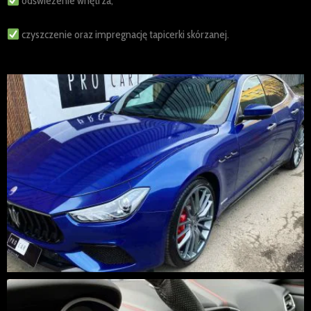
odświeżenie wnętrza,
czyszczenie oraz impregnację tapicerki skórzanej.