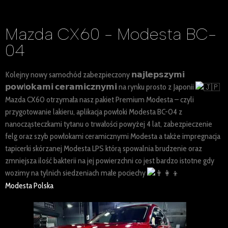
Mazda CX60 - Modesta BC-
04
Kolejny nowy samochód zabezpieczony 𝗻𝗮𝗷𝗹𝗲𝗽𝘀𝘇𝘆𝗺𝗶
𝗽𝗼𝘄ł𝗼𝗸𝗮𝗺𝗶 𝗰𝗲𝗿𝗮𝗺𝗶𝗰𝘇𝗻𝘆𝗺𝗶 na rynku prosto z Japonii
Mazda CX60 otrzymała nasz pakiet Premium Modesta – czyli
przygotowanie lakieru, aplikacja powłoki Modesta BC-04 z
nanocząsteczkami tytanu o trwałości powyżej 4 lat, zabezpieczenie
felg oraz szyb powłokami ceramicznymi Modesta a także impregnacja
tapicerki skórzanej Modesta LPS którą spowalnia brudzenie oraz
zmniejsza ilość bakterii na jej powierzchni co jest bardzo istotne gdy
wozimy na tylnich siedzeniach małe pociechy
Modesta Polska