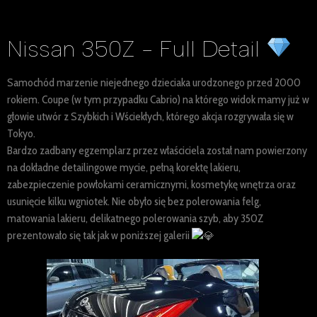
Nissan 350Z - Full Detail
Samochód marzenie niejednego dzieciaka urodzonego przed 2000
rokiem. Coupe (w tym przypadku Cabrio) na którego widok mamy już w
głowie utwór z Szybkich i Wściekłych, którego akcja rozgrywała się w
Tokyo.
Bardzo zadbany egzemplarz przez właściciela został nam powierzony
na dokładne detailingowe mycie, pełną korektę lakieru,
zabezpieczenie powłokami ceramicznymi, kosmetykę wnętrza oraz
usunięcie kilku wgniotek. Nie obyło się bez polerowania felg,
matowania lakieru, delikatnego polerowania szyb, aby 350Z
prezentowało się tak jak w poniższej galerii