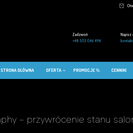
Otw
Zadzwoń
Napisz 
+48 503 046 494
kontakt
STRONA GŁÓWNA
OFERTA
PROMOCJE %
CENNIKI
aphy - przywrócenie stanu sa