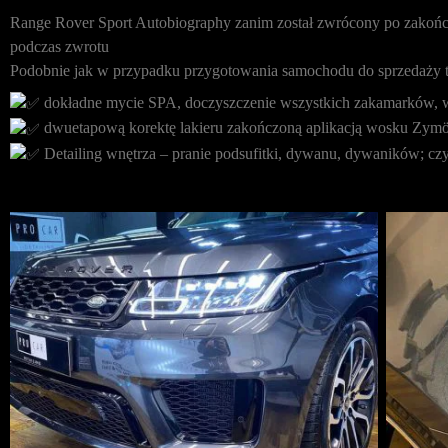
Range Rover Sport Autobiography zanim został zwrócony po zakończ
podczas zwrotu
Podobnie jak w przypadku przygotowania samochodu do sprzedaży ta
dokładne mycie SPA, doczyszczenie wszystkich zakamarków, w
dwuetapową korektę lakieru zakończoną aplikacją wosku Zymö
Detailing wnętrza – pranie podsufitki, dywanu, dywaników; czys