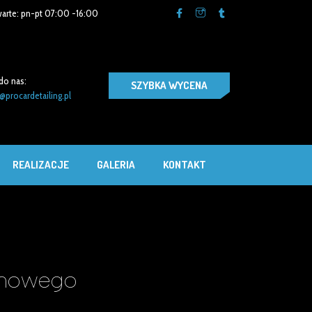
arte: pn-pt 07:00 -16:00
do nas:
SZYBKA WYCENA
@procardetailing.pl
REALIZACJE
GALERIA
KONTAKT
lonowego