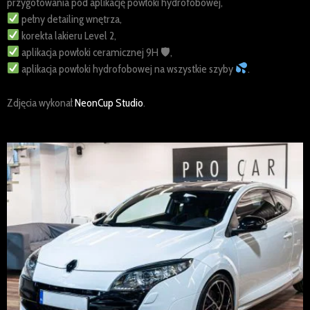
przygotowania pod aplikację powłoki hydrofobowej,
pełny detailing wnętrza,
korekta lakieru Level 2,
aplikacja powłoki ceramicznej 9H
🛡
,
aplikacja powłoki hydrofobowej na wszystkie szyby
.
Zdjęcia wykonał
NeonCup Studio
.