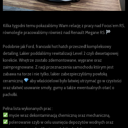
Kilka tygodni temu pokazaliśmy Wam relację z pracy nad Focus’em RS,
równolegle pracowaliśmy również nad Renault Megane RS
Podobnie jak Ford, francuski hot hatch przeszedł kompleksowy
detailing. Lakier poddaliśmy rewitalizacji Level 2 czyli dwuetapowej
korekcie. Wnętrze zostało zdemontowane, wyprane oraz
zaimpregnowane. Z racji przeznaczenia samochodu którym jest
zabawa na torze i nie tylko, lakier zabezpieczyliśmy powłoką
ceramiczną
aby właścicielowi było łatwiej utrzyma
ć go w czystości
oraz ułatwić usuwanie smoły, gumy a także ewentualnych otarć o
pachołki.
Pełna lista wykonanych prac :
mycie wraz dekontaminacją chemiczną oraz mechaniczną,
polerowanie szyb w celu usunięcia depozytów wodnych oraz