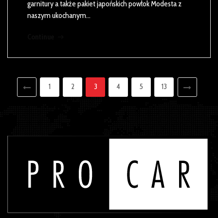
garnitury a także pakiet japońskich powłok Modesta z
naszym ukochanym…
Continue
1
2
3
4
5
13