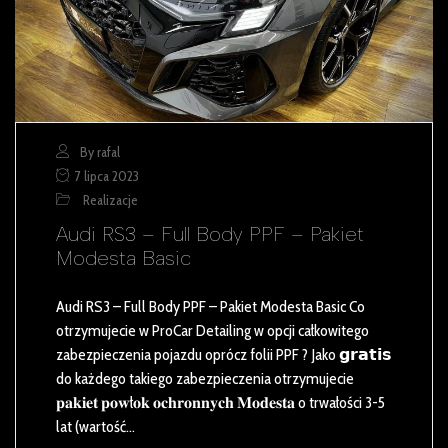
By rafal
7 lipca 2023
Realizacje
Audi RS3 – Full Body PPF – Pakiet
Modesta Basic
Audi RS3 – Full Body PPF – Pakiet Modesta Basic Co
otrzymujecie w ProCar Detailing w opcji całkowitego
zabezpieczenia pojazdu oprócz folii PPF ? Jako 𝗴𝗿𝗮𝘁𝗶𝘀
do każdego takiego zabezpieczenia otrzymujecie
𝐩𝐚𝐤𝐢𝐞𝐭 𝐩𝐨𝐰ł𝐨𝐤 𝐨𝐜𝐡𝐫𝐨𝐧𝐧𝐲𝐜𝐡 𝐌𝐨𝐝𝐞𝐬𝐭𝐚 o trwałości 3-5
lat (wartość…