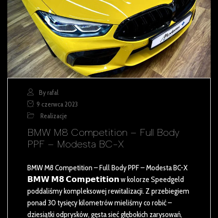
By rafal
9 czerwca 2023
Realizacje
BMW M8 Competition – Full Body
PPF – Modesta BC-X
BMW M8 Competition – Full Body PPF – Modesta BC-X
𝗕𝗠𝗪 𝗠𝟴 𝗖𝗼𝗺𝗽𝗲𝘁𝗶𝘁𝗶𝗼𝗻 w kolorze Speedgeld
poddaliśmy kompleksowej rewitalizacji. Z przebiegiem
ponad 30 tysięcy kilometrów mieliśmy co robić –
dziesiątki odprysków, gęsta sieć głębokich zarysowań,