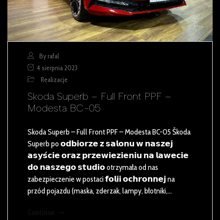
By rafal
4 sierpnia 2023
Realizacje
Skoda Superb – Full Front PPF –
Modesta BC-05
Skoda Superb – Full Front PPF – Modesta BC-05 Škoda
Superb po 𝗼𝗱𝗯𝗶𝗼𝗿𝘇𝗲 𝘇 𝘀𝗮𝗹𝗼𝗻𝘂 𝘄 𝗻𝗮𝘀𝘇𝗲𝗷
𝗮𝘀𝘆𝘀́𝗰𝗶𝗲 𝗼𝗿𝗮𝘇 𝗽𝗿𝘇𝗲𝘄𝗶𝗲𝘇𝗶𝗲𝗻𝗶𝘂 𝗻𝗮 𝗹𝗮𝘄𝗲𝗰𝗶𝗲
𝗱𝗼 𝗻𝗮𝘀𝘇𝗲𝗴𝗼 𝘀𝘁𝘂𝗱𝗶𝗼 otrzymała od nas
zabezpieczenie w postaci 𝗳𝗼𝗹𝗶𝗶 𝗼𝗰𝗵𝗿𝗼𝗻𝗻𝗲𝗷 na
przód pojazdu (maska, zderzak, lampy, błotniki,…
Continue