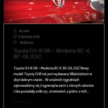
By rafal
15 kwietnia 2024
Realizacje
Toyota CH-R GR – Modesta BC-X,
BC-06, EGC
Toyota CH-R GR – Modesta BC-X, BC-06, EGC Nowy
model Toyoty CHR nie jest wydawany Właścicielom w
zbyt dobrym stanie… W ostatnich tygodniach
zajmowaliśmy się 2 egzemplarzami z różnych salonów
i oba posiadały setki rys, zmatowień, a jedno z nich…
Continue