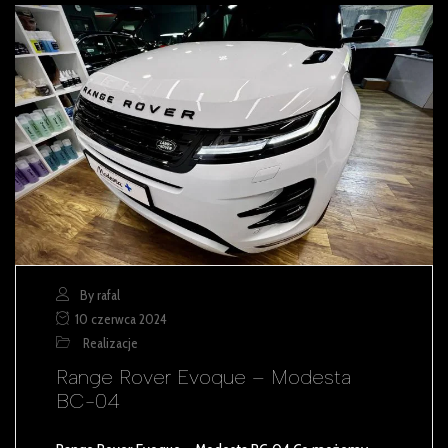
By rafal
10 czerwca 2024
Realizacje
Range Rover Evoque – Modesta
BC-04